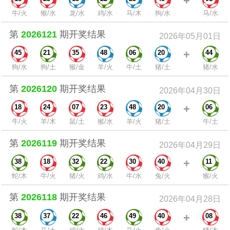
+
牛/火
猴/水
龙/水
鸡/水
马/木
狗/水
马/水
第
2026121
期开奖结果
2026年05月01日
+
45
21
35
48
06
20
44
狗/水
狗/土
猴/金
羊/火
牛/土
猪/土
猪/水
第
2026120
期开奖结果
2026年04月30日
+
18
24
07
23
48
20
06
牛/火
羊/木
鼠/土
猴/水
羊/火
猪/土
牛/土
第
2026119
期开奖结果
2026年04月29日
+
38
18
32
22
30
40
11
蛇/木
牛/火
猪/火
鸡/水
牛/水
兔/火
猴/火
第
2026118
期开奖结果
2026年04月28日
+
38
37
22
46
49
40
08