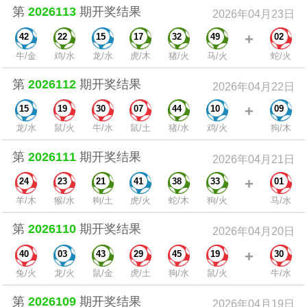
第
2026113
期开奖结果
2026年04月23日
+
42
22
15
17
32
49
02
牛/金
鸡/水
龙/水
虎/木
猪/火
马/火
蛇/火
第
2026112
期开奖结果
2026年04月22日
+
15
19
30
07
44
10
09
龙/水
鼠/火
牛/水
鼠/土
猪/水
鸡/火
狗/木
第
2026111
期开奖结果
2026年04月21日
+
24
23
21
41
38
33
01
羊/木
猴/水
狗/土
虎/火
蛇/木
狗/火
马/水
第
2026110
期开奖结果
2026年04月20日
+
40
03
43
29
45
19
30
兔/火
龙/火
鼠/金
虎/土
狗/水
鼠/火
牛/水
第
2026109
期开奖结果
2026年04月19日