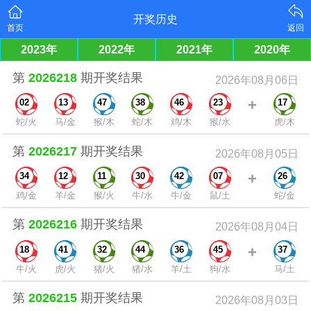
开奖历史
首页
返回
2023年
2022年
2021年
2020年
第
2026218
期开奖结果
2026年08月06日
+
02
13
47
38
46
23
17
蛇/火
马/金
猴/木
蛇/木
鸡/木
猴/水
虎/木
第
2026217
期开奖结果
2026年08月05日
+
34
12
11
30
42
07
26
鸡/金
羊/金
猴/火
牛/水
牛/金
鼠/土
蛇/金
第
2026216
期开奖结果
2026年08月04日
+
18
41
32
44
36
45
37
牛/火
虎/火
猪/火
猪/水
羊/土
狗/水
马/土
第
2026215
期开奖结果
2026年08月03日