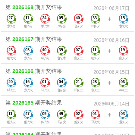
第
2026168
期开奖结果
2026年06月17日
+
27
11
24
05
40
33
15
龙/金
猴/火
羊/木
虎/金
兔/火
狗/火
龙/水
第
2026167
期开奖结果
2026年06月16日
+
23
03
40
39
07
11
19
猴/水
龙/火
兔/火
龙/木
鼠/土
猴/火
鼠/火
第
2026166
期开奖结果
2026年06月15日
+
20
15
01
04
21
28
06
猪/土
龙/水
马/水
兔/金
狗/土
兔/土
牛/土
第
2026165
期开奖结果
2026年06月14日
+
11
47
09
49
02
01
03
猴/火
猴/木
狗/木
马/火
蛇/火
马/水
龙/火
第
2026164
期开奖结果