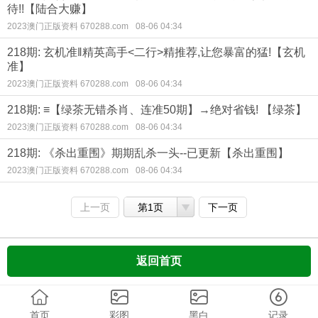
待!!【陆合大赚】
2023澳门正版资料 670288.com
08-06 04:34
218期: 玄机准‖精英高手<二行>精推荐,让您暴富的猛!【玄机
准】
2023澳门正版资料 670288.com
08-06 04:34
218期: ≡【绿茶无错杀肖、连准50期】→绝对省钱! 【绿茶】
2023澳门正版资料 670288.com
08-06 04:34
218期: 《杀出重围》期期乱杀一头--已更新【杀出重围】
2023澳门正版资料 670288.com
08-06 04:34
上一页
第1页
下一页
返回首页
首页
彩图
黑白
记录