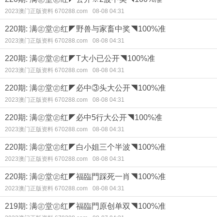
2023澳门正版资料 670288.com
08-08 04:31
220期: 满㊣堂㊣红◤野兽与家畜中奖◥100%准
2023澳门正版资料 670288.com
08-08 04:31
220期: 满㊣堂㊣红◤T大小已公开◥100%准
2023澳门正版资料 670288.com
08-08 04:31
220期: 满㊣堂㊣红◤必中③头大公开◥100%准
2023澳门正版资料 670288.com
08-08 04:31
220期: 满㊣堂㊣红◤必中5行大公开◥100%准
2023澳门正版资料 670288.com
08-08 04:31
220期: 满㊣堂㊣红◤白小姐三个半波◥100%准
2023澳门正版资料 670288.com
08-08 04:31
220期: 满㊣堂㊣红◤福臨門踩死一肖◥100%准
2023澳门正版资料 670288.com
08-08 04:31
219期: 满㊣堂㊣红◤福臨門原创单双◥100%准