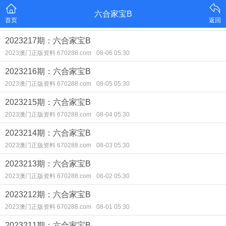
六合家宝B
首页
返回
2023217期：六合家宝B
2023澳门正版资料 670288.com
08-06 05:30
2023216期：六合家宝B
2023澳门正版资料 670288.com
08-05 05:30
2023215期：六合家宝B
2023澳门正版资料 670288.com
08-04 05:30
2023214期：六合家宝B
2023澳门正版资料 670288.com
08-03 05:30
2023213期：六合家宝B
2023澳门正版资料 670288.com
08-02 05:30
2023212期：六合家宝B
2023澳门正版资料 670288.com
08-01 05:30
2023211期：六合家宝B